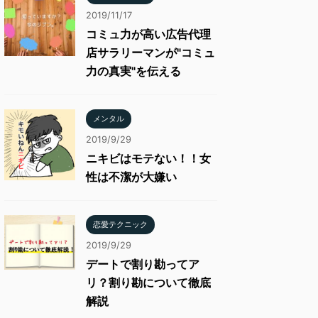
2019/11/17
コミュ力が高い広告代理
店サラリーマンが"コミュ
力の真実"を伝える
メンタル
2019/9/29
ニキビはモテない！！女
性は不潔が大嫌い
恋愛テクニック
2019/9/29
デートで割り勘ってア
リ？割り勘について徹底
解説